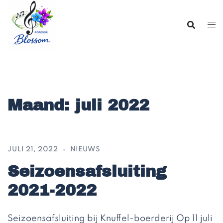
Ga
naar
de
inhoud
Maand:
juli 2022
JULI 21, 2022
NIEUWS
Seizoensafsluiting
2021-2022
Seizoensafsluiting bij Knuffel-boerderij Op 11 juli