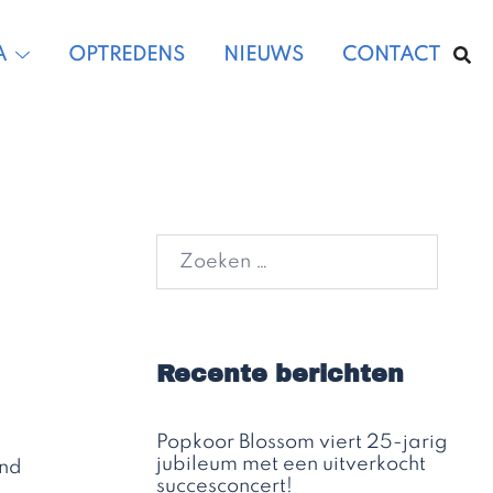
A
OPTREDENS
NIEUWS
CONTACT
Zoeken
naar:
Recente berichten
Popkoor Blossom viert 25-jarig
jubileum met een uitverkocht
end
succesconcert!